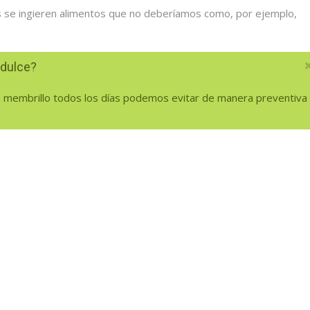
s se ingieren alimentos que no deberíamos como, por ejemplo,
dulce?
 membrillo todos los días podemos evitar de manera preventiva