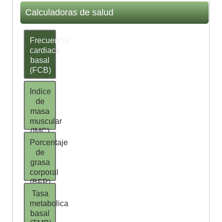
Calculadoras de salud
Frecuencia
cardiaca
basal
(FCB)
Indice
de
masa
muscular
(IMC)
Porcentaje
de
grasa
corporal
(BFP)
Tasa
metabolica
basal