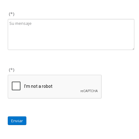
(*)
(*)
Enviar